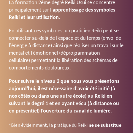
La formation 2ème degré Reiki Usui se concentre
principalement sur
l'apprentissage des symboles
Reiki et leur utilisation
.
En utilisant ces symboles, un praticien Reiki peut se
connecter au-delà de l’espace et du temps (envoi de
l'énergie à distance) ainsi que réaliser un travail sur le
mental et l’émotionnel (déprogrammation
cellulaire) permettant la libération des schémas de
comportements douloureux.
Pour suivre le niveau 2 que nous vous présentons
aujourd'hui, il est nécessaire d'avoir été initié (à
nos côtés ou dans une autre école) au Reiki en
suivant le degré 1 et en ayant vécu (à distance ou
en présentiel) l'ouverture du canal de lumière.
*Bien évidemment, la pratique du Reiki
ne se substitue