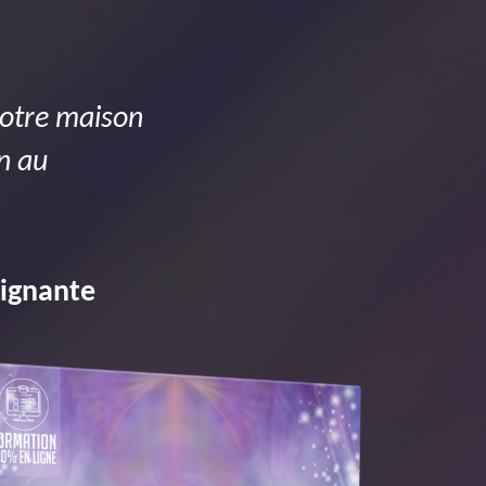
 votre maison
on au
eignante