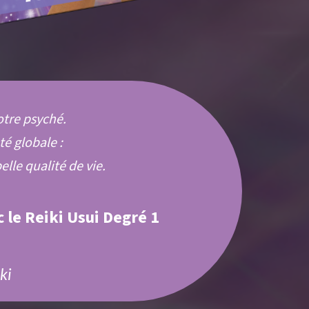
otre psyché.
té globale :
elle qualité de vie.
 le Reiki Usui Degré 1
ki