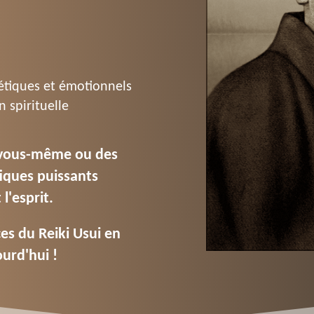
étiques et émotionnels
 spirituelle
r vous-même ou des
iques puissants
l'
esprit.
es du Reiki Usui en
urd'hui !