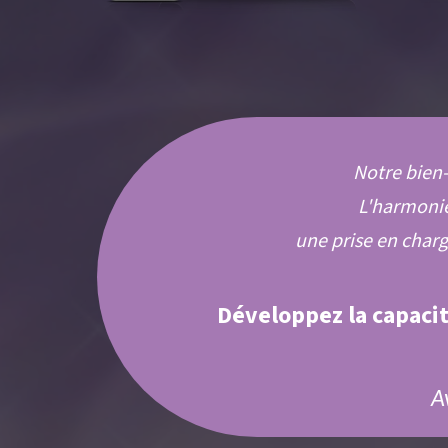
Notre bien-
L'harmonie
une prise en
char
Développez la capacit
A