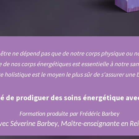
être ne dépend pas que de notre corps physique ou n
 de nos corps énergétiques est
essentielle à notre san
ge
holistique est le moyen le plus sûr de s'assurer une b
é de prodiguer des soins énergétique avec
Formation produite par Frédéric Barbey
vec Séverine Barbey, Maître-enseignante en Rei