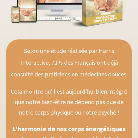
Selon une étude réalisée par Harris
Interactive,
71% des Français ont déjà
consulté des praticiens en médecines douces.
Cela montre qu'il est aujourd'hui bien intégré
que notre bien-être ne dépend pas que de
notre corps physique ou notre psyché !
L'harmonie de nos corps énergétiques