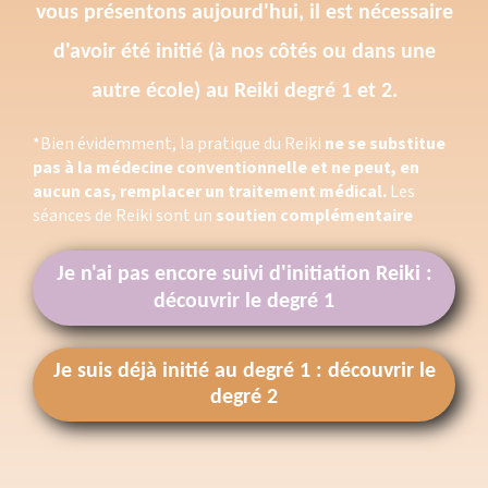
vous présentons aujourd'hui, il est nécessaire
d'avoir été initié (à nos côtés ou dans une
autre école) au Reiki degré 1 et 2.
*Bien évidemment, la pratique du Reiki
ne se substitue
pas à la médecine conventionnelle et ne peut, en
aucun cas, remplacer un traitement médical.
Les
séances de Reiki sont un
soutien complémentaire
Je n'ai pas encore suivi d'initiation Reiki :
découvrir le degré 1
Je suis déjà initié au degré 1 : découvrir le
degré 2